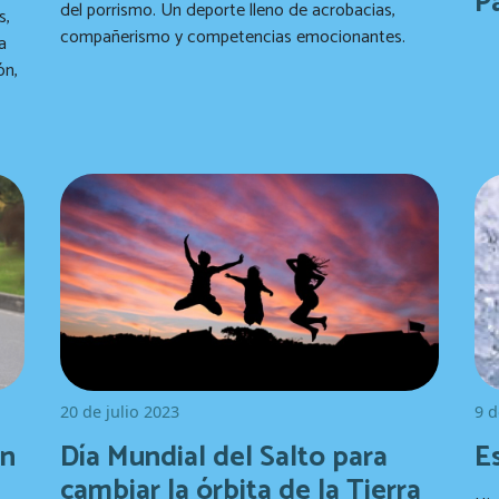
P
del porrismo. Un deporte lleno de acrobacias,
s,
compañerismo y competencias emocionantes.
a
ón,
20 de julio 2023
9 d
ón
Día Mundial del Salto para
E
cambiar la órbita de la Tierra