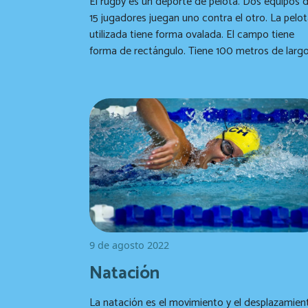
El rugby es un deporte de pelota. Dos equipos 
15 jugadores juegan uno contra el otro. La pelo
utilizada tiene forma ovalada. El campo tiene
forma de rectángulo. Tiene 100 metros de largo
70 metros de ancho. En los extremos del camp
hay dos porterías en forma de H. El juego dura 80
minutos en dos mitades de 40 minutos, pero h
un tiempo extra si se prolonga lo suficiente.
9 de agosto 2022
Natación
La natación es el movimiento y el desplazamien