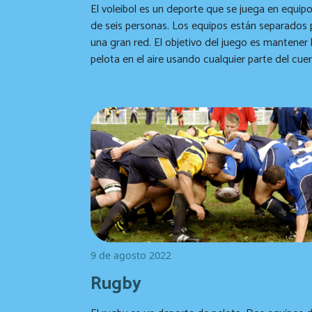
El voleibol es un deporte que se juega en equip
de seis personas. Los equipos están separados 
una gran red. El objetivo del juego es mantener 
pelota en el aire usando cualquier parte del cue
con un máximo de tres golpes por equipo antes
pasarla al otro lado de la red. Si en algún mom
la pelota toca el piso, es un punto en contra del
equipo que la dejó caer.
9 de agosto 2022
Rugby