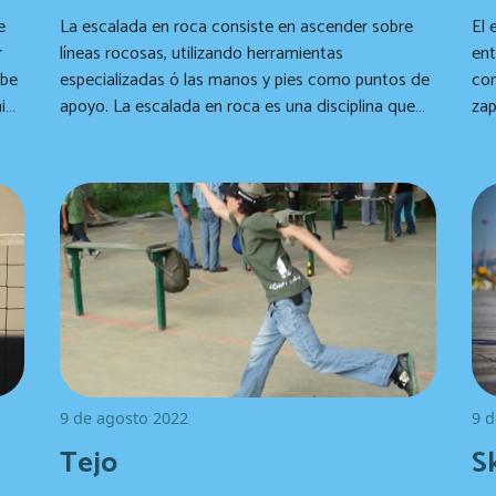
e
La escalada en roca consiste en ascender sobre
El 
r
líneas rocosas, utilizando herramientas
ent
ebe
especializadas ó las manos y pies como puntos de
con
i
apoyo. La escalada en roca es una disciplina que
zap
requiere una preparación física y psicológica,
sob
pada
además de un perfecto aprendizaje de las técnicas
de ascenso y seguridad.
9 de agosto 2022
9 d
Tejo
S