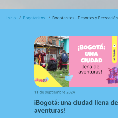
Sobrescribir enlaces de ayu
Inicio
Bogotanitos
Bogotanitos - Deportes y Recreación
11 de septiembre 2024
¡Bogotá: una ciudad llena de
aventuras!