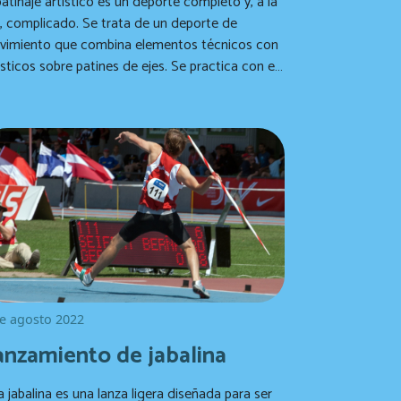
patinaje artístico es un deporte completo y, a la
plicado. Se trata de un deporte de
vimiento que combina elementos técnicos con
ticos sobre patines de ejes. Se practica con el
mpañamiento musical, por lo que el patinador
e tener buen oído para sentir la música y
cuarla a sus movimientos.
e agosto 2022
anzamiento de jabalina
 jabalina es una lanza ligera diseñada para ser