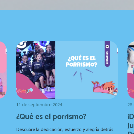
da a la navegación
11 de septiembre 2024
28 
¿Qué es el porrismo?
¡D
J
Descubre la dedicación, esfuerzo y alegría detrás