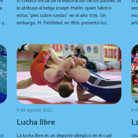
de
El crédito oficial de la elaboración de los patines se
El 
ta
le atribuye al belga Joseph Merlín, quien fabricó
vez, com
estos "pies sobre ruedas" en el año 1735. Sin
mo
 y
embargo, M. Petitbled, en 1819, presentó los
artís
o
primeros patines reales. Estos patines consistían
aco
en ruedas de metal, madera o marfil, montadas
deb
ay
bajo una base de madera con correas para
ade
sujetarlos al pie.
9 de agosto 2022
9 d
Lucha libre
L
to
La lucha libre es un deporte olímpico en el cual
Una