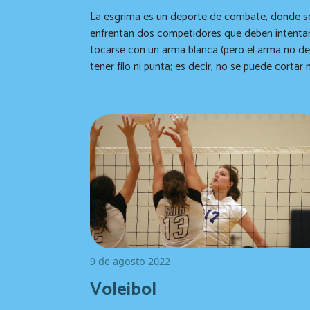
La esgrima es un deporte de combate, donde s
enfrentan dos competidores que deben intenta
tocarse con un arma blanca (pero el arma no d
tener filo ni punta; es decir, no se puede cortar n
pinchar con ella), en cuyo enfrentamiento se
pueden diferenciar tres modalidades: sable, es
y florete.
9 de agosto 2022
Voleibol