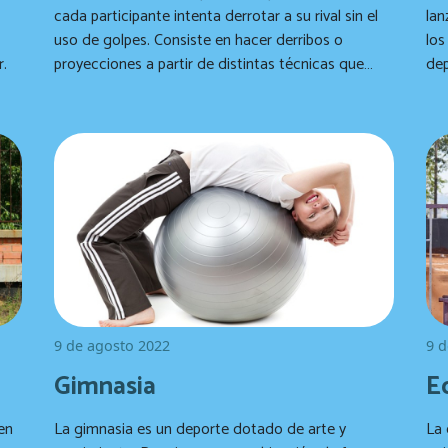
cada participante intenta derrotar a su rival sin el
lan
uso de golpes. Consiste en hacer derribos o
los
r.
proyecciones a partir de distintas técnicas que
dep
permiten vencer al oponente.
ma
9 de agosto 2022
9 d
Gimnasia
E
 en
La gimnasia es un deporte dotado de arte y
La 