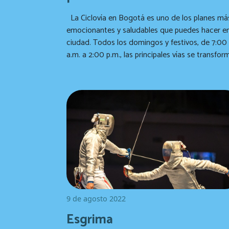
La Ciclovía en Bogotá es uno de los planes más
emocionantes y saludables que puedes hacer en
ciudad. Todos los domingos y festivos, de 7:00
a.m. a 2:00 p.m., las principales vías se transfor
en un parque lineal inmenso donde familias, am
y personas de todas las edades pueden salir a
disfrutar del aire libre y del ejercicio.
9 de agosto 2022
Esgrima