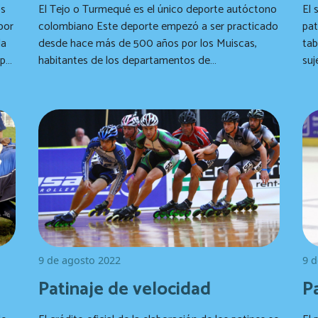
os
El Tejo o Turmequé es el único deporte autóctono
El 
por
colombiano Este deporte empezó a ser practicado
pat
la
desde hace más de 500 años por los Muiscas,
tab
rpo,
habitantes de los departamentos de
sujet
 de
Cundinamarca y Boyacá. En ese entonces se le
tip
ento
conocía como "turmequé" y hacía parte de sus
que
fiestas ceremoniales.
9 de agosto 2022
9 d
Patinaje de velocidad
Pa