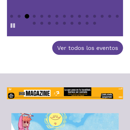
E
0
Pause
Ver todos los eventos