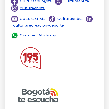
CulturaenBogota
CulturaenBta
culturaenbta
CulturaEnBta
Culturaenbta
culturarecreacionydeporte
Canal en Whatsapp