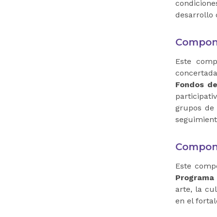
condicione
desarrollo
Compon
Este compo
concertada
Fondos de
participat
grupos de 
seguimient
Compon
Este compo
Programa D
arte, la c
en el forta