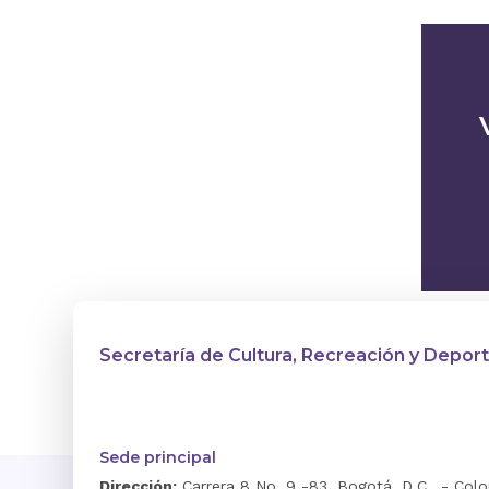
Secretaría de Cultura, Recreación y Depor
Sede principal
Dirección:
Carrera 8 No. 9 -83, Bogotá, D.C., - Col