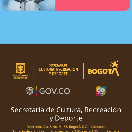
Secretaría de Cultura, Recreación
y Deporte
Dirección: Cra. 8 No. 9 - 83, Bogotá, D.C. - Colombia
Horario de atención: lunes a viernes de 7:00 a.m. a 4:30 p.m., jornada