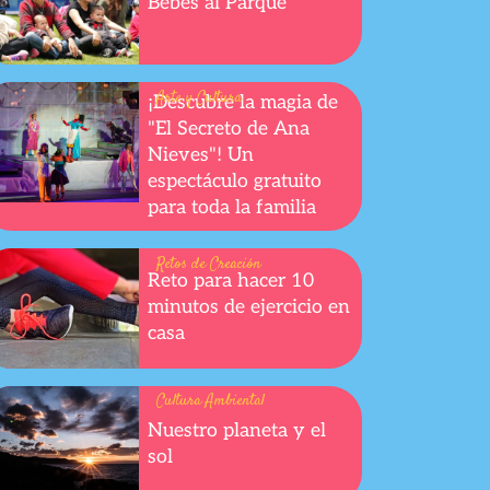
Bebés al Parque
Arte y Cultura
¡Descubre la magia de
"El Secreto de Ana
Nieves"! Un
espectáculo gratuito
para toda la familia
Retos de Creación
Reto para hacer 10
minutos de ejercicio en
casa
Cultura Ambiental
Nuestro planeta y el
sol