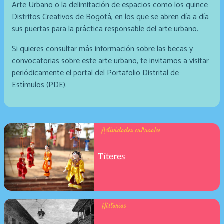
Arte Urbano o la delimitación de espacios como los quince
Distritos Creativos de Bogotá, en los que se abren día a día
sus puertas para la práctica responsable del arte urbano.
Si quieres consultar más información sobre las becas y
convocatorias sobre este arte urbano, te invitamos a visitar
periódicamente el portal del Portafolio Distrital de
Estímulos (PDE).
Actividades culturales
Títeres
Historias