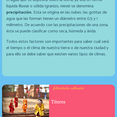
líquida (lluvia) o sólida (granizo, nieve) se denomina
precipitación.
Esta se origina en las nubes: las gotitas de
agua que las forman tienen un diámetro entre 0,5 y 1
milímetro. De acuerdo con las precipitaciones de una zona,
ésta se puede clasificar como seca, húmeda y árida.
Todos estos factores son importantes para saber cuál será
el tiempo o el clima de nuestra tierra o de nuestra ciudad y
para ello se debe saber que existen varios tipos de climas.
Actividades culturales
Títeres