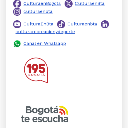
CulturaenBogota
CulturaenBta
culturaenbta
CulturaEnBta
Culturaenbta
culturarecreacionydeporte
Canal en Whatsapp