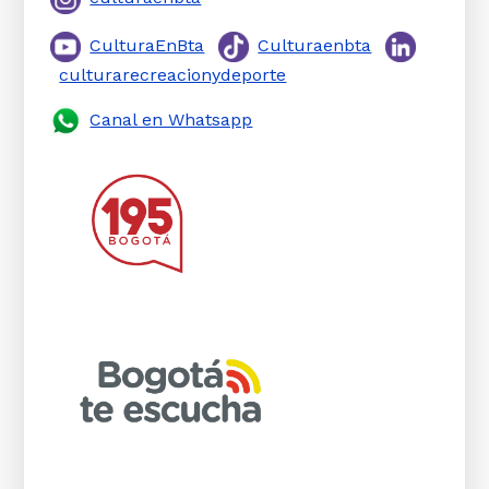
CulturaEnBta
Culturaenbta
culturarecreacionydeporte
Canal en Whatsapp