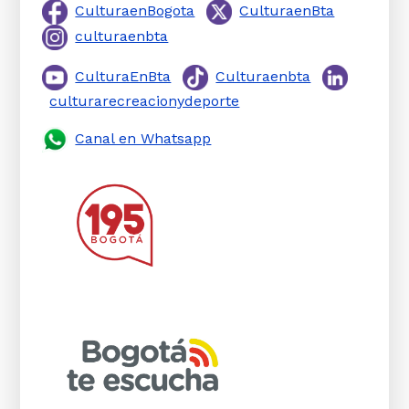
CulturaenBogota
CulturaenBta
culturaenbta
CulturaEnBta
Culturaenbta
culturarecreacionydeporte
Canal en Whatsapp