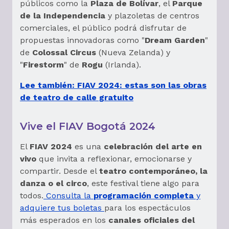
públicos como la
Plaza de Bolívar
, el
Parque
de la Independencia
y plazoletas de centros
comerciales, el público podrá disfrutar de
propuestas innovadoras como "
Dream Garden
"
de
Colossal Circus
(Nueva Zelanda) y
"
Firestorm
" de
Rogu
(Irlanda).
Lee también: FIAV 2024: estas son las obras
de teatro de calle gratuito
Vive el FIAV Bogotá 2024
El
FIAV 2024
es una
celebración del arte en
vivo
que invita a reflexionar, emocionarse y
compartir. Desde el
teatro contemporáneo, la
danza o el circo
, este festival tiene algo para
todos.
Consulta la
programación completa
y
adquiere tus boletas
para los espectáculos
más esperados en los
canales oficiales del