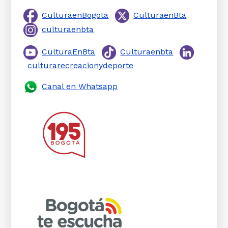
CulturaenBogota
CulturaenBta
culturaenbta
CulturaEnBta
Culturaenbta
culturarecreacionydeporte
Canal en Whatsapp