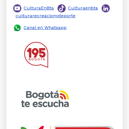
CulturaEnBta
Culturaenbta
culturarecreacionydeporte
Canal en Whatsapp