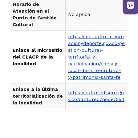
Horario de
Atención en el
No aplica
Punto de Gestión
Cultural
https://ant.culturarecre
acionydeporte.gov.co/ge
Enlace al micrositio
stion-cultural-
del CLACP de la
territorial-y-
localidad
participacion/consejo-
local-de-arte-cultura-
y-patrimonio-santa-fe
Enlace a la última
https://cultured.scrd.go
territorialización de
v.co/cultured/node/554
la localidad