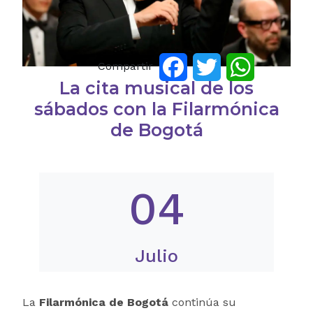
Compartir
Facebook
Twitter
WhatsApp
La cita musical de los
sábados con la Filarmónica
de Bogotá
04
Julio
La
Filarmónica de Bogotá
continúa su