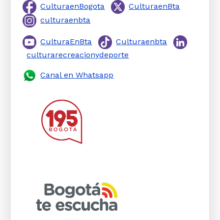
CulturaenBogota
CulturaenBta
culturaenbta
CulturaEnBta
Culturaenbta
culturarecreacionydeporte
Canal en Whatsapp