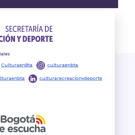
iales
CulturaenBta
culturaenbta
lturaenbta
culturarecreacionydeporte