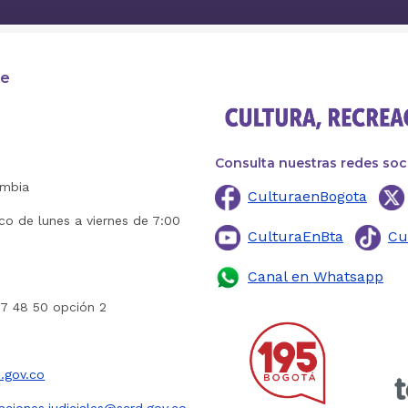
te
Consulta nuestras redes soc
ombia
CulturaenBogota
ico de lunes a viernes de 7:00
CulturaEnBta
Cu
Canal en Whatsapp
27 48 50 opción 2
.gov.co