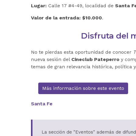
Lugar:
Calle 17 #4-49, localidad de
Santa F
Valor de la entrada:
$10.000
.
Disfruta del 
No te pierdas esta oportunidad de conocer
T
nueva sesión del
Cineclub Pateperro
y comp
temas de gran relevancia histórica, política y
Más información sobre este evento
Santa Fe
La sección de "Eventos" además de difundi