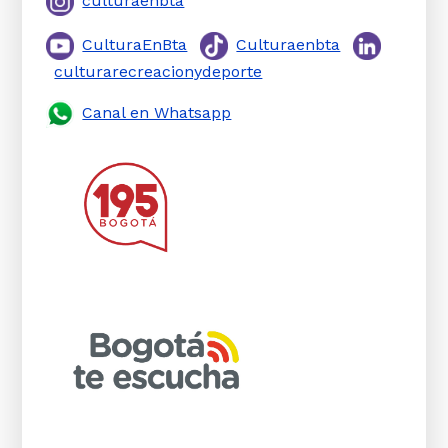
culturaenbta
CulturaEnBta
Culturaenbta
culturarecreacionydeporte
Canal en Whatsapp