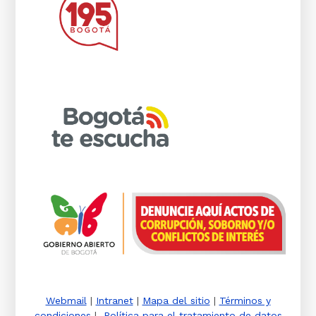
Webmail
|
Intranet
|
Mapa del sitio
|
Términos y
condiciones
|
Política para el tratamiento de datos